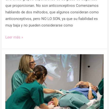
que proporcionan. No son anticonceptivos Comenzamos
hablando de dos métodos, que algunos consideran como
anticonceptivos, pero NO LO SON, ya que su fiabilidad es
muy baja y no pueden considerarse como
Leer más »
Significado
de
matona
–
Definición
de
matrona
y