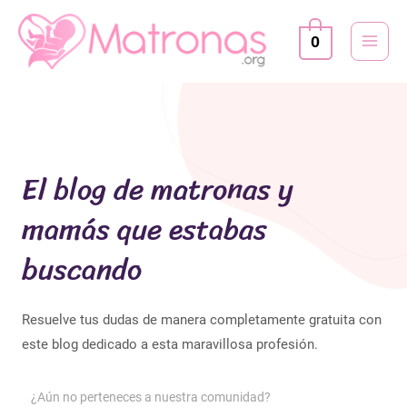
Ir
MAI
al
0
MEN
contenido
El blog de matronas y
mamás que estabas
buscando
Resuelve tus dudas de manera completamente gratuita con
este blog dedicado a esta maravillosa profesión.
¿Aún no perteneces a nuestra comunidad?