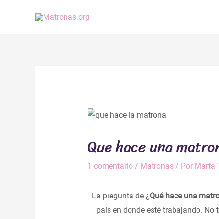
Ir
al
contenido
Navegación
de
entradas
Que hace una matron
1 comentario
/
Matronas
/ Por
Marta 
La pregunta de ¿
Qué hace una matr
país en donde esté trabajando. No 