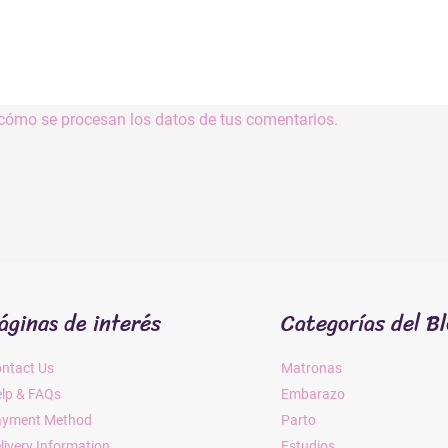
cómo se procesan los datos de tus comentarios.
áginas de interés
Categorías del B
ntact Us
Matronas
lp & FAQs
Embarazo
ayment Method
Parto
livery Information
Estudios