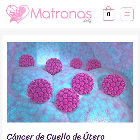
Ir
MAI
al
0
MEN
contenido
Navegación
de
entradas
Cáncer de Cuello de Útero