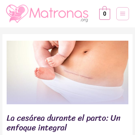
Ir
MAI
al
0
MEN
contenido
Navegación
de
entradas
La cesárea durante el parto: Un
enfoque integral