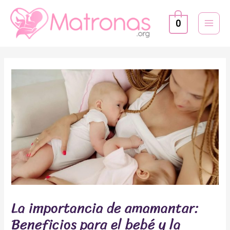
Ir
MAI
al
0
MEN
contenido
Navegación
de
entradas
La importancia de amamantar:
Beneficios para el bebé y la