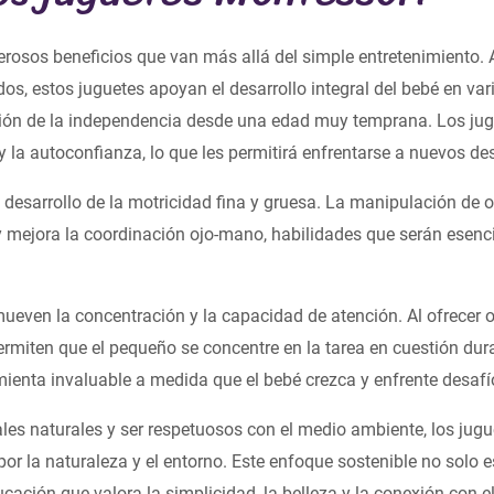
osos beneficios que van más allá del simple entretenimiento. 
idos, estos juguetes apoyan el desarrollo integral del bebé en va
ión de la independencia desde una edad muy temprana. Los jug
la autoconfianza, lo que les permitirá enfrentarse a nuevos des
 desarrollo de la motricidad fina y gruesa. La manipulación de 
y mejora la coordinación ojo-mano, habilidades que serán esenc
even la concentración y la capacidad de atención. Al ofrecer ob
permiten que el pequeño se concentre en la tarea en cuestión dur
ienta invaluable a medida que el bebé crezca y enfrente desaf
ales naturales y ser respetuosos con el medio ambiente, los ju
 la naturaleza y el entorno. Este enfoque sostenible no solo es
cación que valora la simplicidad, la belleza y la conexión con e