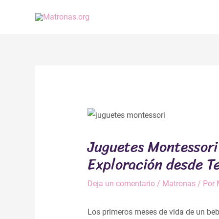
Ir
al
contenido
Navegación
de
entradas
Juguetes Montessori
Exploración desde 
Deja un comentario
/
Matronas
/ Por
Los primeros meses de vida de un bebé 